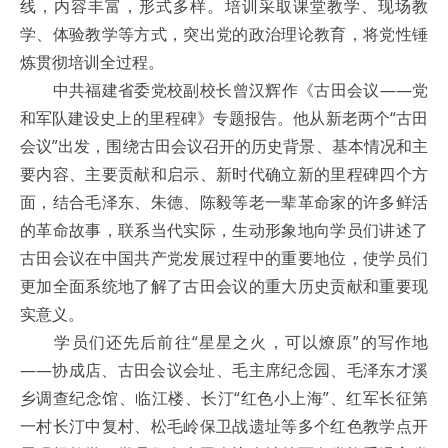
线，内容丰富，形式多样。培训采取课堂教学、现场教
学、体验教学等方式，突出党的政治理论教育，将党性锤
炼贯彻培训全过程。
中共福建省委党校副校长曾汉辉作《古田会议——党
和军队建设史上的里程碑》专题报告。他从新老两个“古田
会议”出发，围绕古田会议召开的历史背景、基本情况和主
要内容、主要贡献和启示、新时代确立新的里程碑四个方
面，结合毛泽东、朱德、陈毅等老一辈革命家的许多鲜活
的革命故事，联系当代实际，生动形象地向学员们讲述了
古田会议在中国共产党发展过程中的重要地位，使学员们
更加全面系统地了解了古田会议的重大历史贡献和重要现
实意义。
学员们还先后前往“星星之火，可以燎原”的写作地
——协成店、古田会议会址、毛主席纪念园、毛泽东才溪
乡调查纪念馆、临江楼、长汀“红色小上海”、红军长征第
一村长汀中复村、松毛岭保卫战遗址等多个红色教学点开