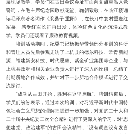
展现场教学。学员们在古田会议会址前面向党旗重温入党
誓词，在毛主席纪念园敬献花篮、鞠躬致敬，在临江楼诵
读毛泽东著名词作《采桑子 重阳》，在长汀中复村重走红
军桥、感受红军长征再出发，体验红色文化的沉浸式教
学。学员们还观看了廉政教育视频。
培训活动期间，纪委书记杨振华带领部分参训的科研
和管理人员先后参观走访了上杭县的德尔科技、常青新能
源、福建新安科技、时代思康、紫金矿业集团等企业，与
上杭县政府和相关企业负责人进行了深入的座谈，总结了
前期所地合作成效，并针对下一步所地合作模式进行了交
流探讨。
“成功从古田开始，胜利在这里启航”。培训结束后，
学员们纷纷表示，通过本次培训，对习近平新时代中国特
色社会主义思想的理解把握进一步加强，对党的二十大和
二十届中央纪委二次全会精神进行了更深入的学习，对“思
想建党、政治建军”的古田会议精神、“没有调查没有发言