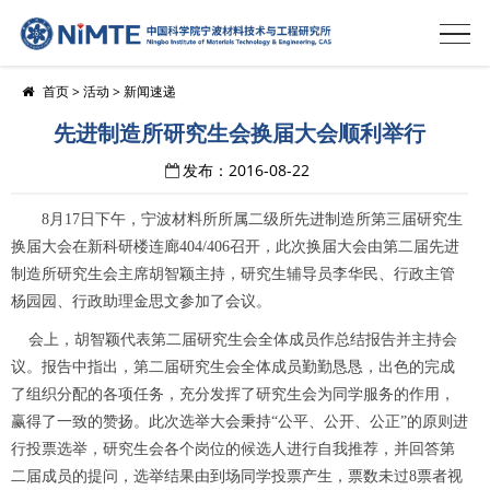
首页
>
活动
>
新闻速递
先进制造所研究生会换届大会顺利举行
发布：2016-08-22
8
月
17
日下午，宁波材料所所属二级所先进制造所第三届研究生
换届大会在新科研楼连廊
404/406
召开，此次换届大会由第二届先进
制造所研究生会主席胡智颖主持，研究生辅导员李华民、行政主管
杨园园、行政助理金思文参加了会议。
会上，胡智颖代表第二届研究生会全体成员作总结报告并主持会
议。报告中指出，第二届研究生会全体成员勤勤恳恳，出色的完成
了组织分配的各项任务，充分发挥了研究生会为同学服务的作用，
赢得了一致的赞扬。此次选举大会秉持“公平、公开、公正”的原则进
行投票选举，研究生会各个岗位的候选人进行自我推荐，并回答第
二届成员的提问，选举结果由到场同学投票产生，票数未过
8
票者视