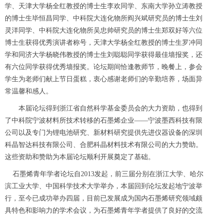
学、天津大学杨全红教授的博士生李欢同学、东南大学孙立涛教授
的博士生毕恒昌同学、中科院大连化物所阎兴斌研究员的博士生刘
灵洋同学、中科院大连化物所吴忠帅研究员的博士生郑双好等六位
博士生获得优秀演讲者称号，天津大学杨全红教授的博士生罗冲同
学和同济大学杨晓伟教授的博士生刘聪聪同学获得最佳墙报奖，还
有六位同学获得优秀墙报奖。论坛期间恰逢教师节，晚餐上，参会
学生为老师们献上节日蛋糕，衷心感谢老师们的辛勤培养，场面异
常温馨和感人。
本届论坛得到浙江省自然科学基金委员会的大力资助，也得到
了中科院宁波材料所技术转移的石墨烯企业——宁波墨西科技有限
公司以及专门为锂电池研究、新材料研究提供先进仪器设备的深圳
科晶智达科技有限公司、合肥科晶材料技术有限公司的大力赞助。
这些资助和赞助为本届论坛顺利开展奠定了基础。
石墨烯青年学者论坛自
2013
发起，前三届分别在浙江大学、哈尔
滨工业大学、中国科学技术大学举办，本届回到论坛发起地宁波举
行，至今已成功举办四届，目前已发展成为国内石墨烯研究领域颇
具特色和影响力的学术会议，为石墨烯青年学者提供了良好的交流