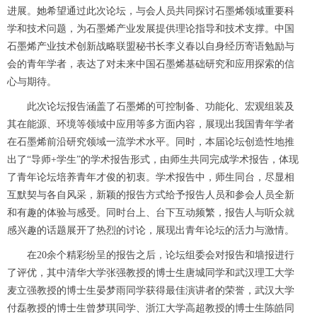
进展。她希望通过此次论坛，与会人员共同探讨石墨烯领域重要科
学和技术问题，为石墨烯产业发展提供理论指导和技术支撑。
中国
石墨烯产业技术创新战略联盟秘书长李义春
以自身经历寄语勉励与
会的青年学者，表达了对未来中国石墨烯基础研究和应用探索的信
心与期待。
此次论坛报告涵盖了石墨烯的可控制备、功能化、宏观组装及
其在能源、环境等领域中应用等多方面内容，展现出我国青年学者
在石墨烯前沿研究领域一流学术水平。同时，本届论坛创造性地推
出了
“
导师
+
学生
”
的学术报告形式，由师生共同完成学术报告，体现
了青年论坛培养青年才俊的初衷。学术报告中，师生同台，尽显相
互默契与各自风采，新颖的报告方式给予报告人员和参会人员全新
和有趣的体验与感受。同时台上、台下互动频繁，报告人与听众就
感兴趣的话题展开了热烈的讨论，展现出青年论坛的活力与激情。
在
20
余个精彩纷呈的报告之后，论坛组委会对报告和墙报进行
了评优，其中清华大学张强教授的博士生唐城同学和武汉理工大学
麦立强教授的博士生晏梦雨同学获得最佳演讲者的荣誉，武汉大学
付磊教授的博士生曾梦琪同学、浙江大学高超教授的博士生陈皓同