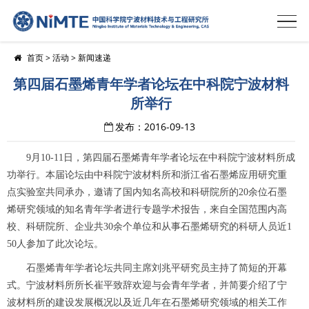
首页
>
活动
>
新闻速递
第四届石墨烯青年学者论坛在中科院宁波材料
所举行
发布：2016-09-13
9
月
10-11
日，第四届石墨烯青年学者论坛在中科院宁波材料所成
功举行。本届论坛由中科院宁波材料所和浙江省石墨烯应用研究重
点实验室共同承办，邀请了国内知名高校和科研院所的
20
余位石墨
烯研究领域的知名青年学者进行专题学术报告，来自全国范围内高
校、科研院所、企业共
30
余个单位和从事石墨烯研究的科研人员近
1
50
人参加了此次论坛。
石墨烯青年学者论坛共同主席刘兆平研究员主持了简短的开幕
式。宁波材料所所长崔平致辞欢迎与会青年学者，并简要介绍了宁
波材料所的建设发展概况以及近几年在石墨烯研究领域的相关工作