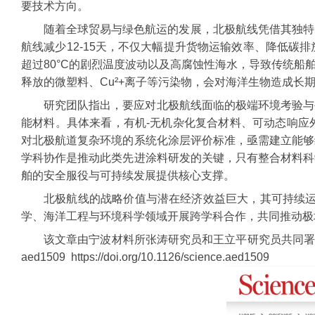
要技术方向。
随着全球贸易与绿色航运的发展，北极航线凭借其独特的
航线减少12-15天，不仅大幅提升货物运输效率、降低
超过80°C的剧烈温度波动以及高腐蚀性海水，导致传统
释放的微塑料、Cu²+离子等污染物，会对海洋生物造成
研究团队指出，要应对北极航线面临的极端环境考验与
能材料。具体来看，有机-无机杂化复合材料、可动态响应
对北极航道复杂环境的系统化涂层评价标准，亟需建立能够
学科协作是推动此类先进涂料研发的关键，只有整合材料科
舶的安全服役与可持续发展提供核心支撑。
北极航线的战略价值与潜在经济效益巨大，其可持续运行
学、海洋工程与环境科学领域开展跨学科合作，共同推动极
该文章由宁波材料所张涛研究员和王立平研究员共同署名完成。文章信息：Tao Zha
aed1509 https://doi.org/10.1126/science.aed1509