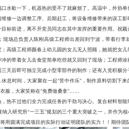
喝口水歇一下，机器热的受不了就麻烦了。高温中，外协单
门维修一边调整工序、后期赶工，将设备维修带来的误工影
标前进，离不开党员同志在其中发挥的重要作用。祝颖
；现场总负责人陈刚高级工程师出差回到宁波，带着行李
度；高级工程师颜春上幼儿园的女儿无人照顾，她就把女儿
冲冲的带着女儿去食堂简单吃些就又回到了现场；工程师涂
两三天后即可独立完成小型零部件的制作；还有入党积极分
休息时间，大家聚在一起“苦中作乐”，制作原料切割下
衣服，大家笑称在“免费做桑拿”……
热不过他们全力完成任务的干劲与决心。复合材料智能
纳入研究所“一三五”规划的三个重大突破之一，并作为核
们将用圆满完成项目的实际行动证明团队的实力！！期待团