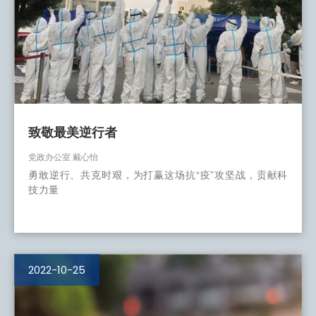
致敬最美逆行者
党政办公室 戴心怡
勇敢逆行、共克时艰，为打赢这场抗“疫”攻坚战，贡献科
技力量
2022-10-25