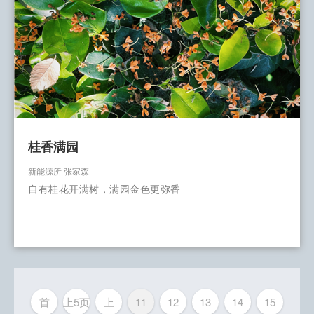
桂香满园
新能源所 张家森
自有桂花开满树，满园金色更弥香
首
上5页
上
11
12
13
14
15